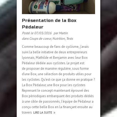
Présentation de la Box
Pédaleur
Posté le 07/03/2016
par Martin
dans
Coups de coeur
,
Nutrition
,
Tests
Comme beaucoup de fans de cyclisme, j’avais
suivi la belle initiative de deux entrepreneurs
lyonnais, Mathilde et Benjamin avec leur Box
Pédaleur dédiée aux cyclistes. Le projet est
de proposer de manière régulière, sous forme
d’une Box, une sélection de produits utiles pour
les cyclistes. Qu’est-ce que ça donne en pratique ?
La Box Pédaleur, une Box pour les cyclistes
Reprenant le concept maintenant éprouvé des
Box périodiques embarquant des produits dédiés
à une cible de passionnés, l’équipe de Pédaleur a
conçu cette belle Box en la finançant ensuite au
travers
LIRE LA SUITE