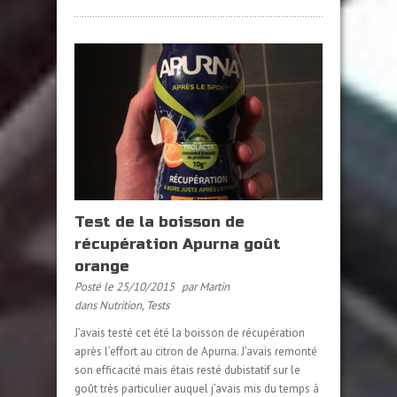
Test de la boisson de
récupération Apurna goût
orange
Posté le 25/10/2015
par Martin
dans
Nutrition
,
Tests
J’avais testé cet été la boisson de récupération
après l’effort au citron de Apurna. J’avais remonté
son efficacité mais étais resté dubistatif sur le
goût très particulier auquel j’avais mis du temps à