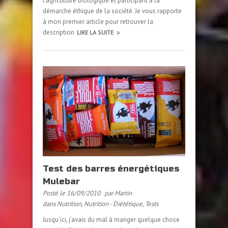
l’agriculture biologique et participant à la
démarche éthique de la société. Je vous rapporte
à mon premier article pour retrouver la
description
LIRE LA SUITE
Test des barres énergétiques
Mulebar
Posté le 16/09/2010
par Martin
dans
Nutrition
,
Nutrition - Diététique
,
Tests
Jusqu’ici, j’avais du mal à manger quelque chose