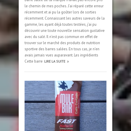
le chemin de mes poches. J’ai réparé cette erreur
récemment et ai pu la goûter lors de sorties
récemment. Connaissant les autres saveurs de la
gamme, les ayant déjà toutes testées, j’ai pu
découvrir une toute nouvelle sensation gustative
avec du salé. Il n’est pas commun en effet de
trouver sur le marché des produits de nutrition
sportive des barres salées. En tous cas, je n’en
avais jamais vues auparavant. Les ingrédients
Cette barre
LIRE LA SUITE