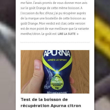
me faire. J’avais promis de vous donner mon avis
sur le goût Orange de cette même boisson. A
l’occasion du Roc d’Azur, j’ai pu récupérer auprès
de la marque une bouteille de cette boisson au
goût Orange. Mon verdict est clair, cette version
est de mon point de vue meilleure que la variante
menthe/citron. Le goût est
LIRE LA SUITE
Test de la boisson de
récupération Apurna citron