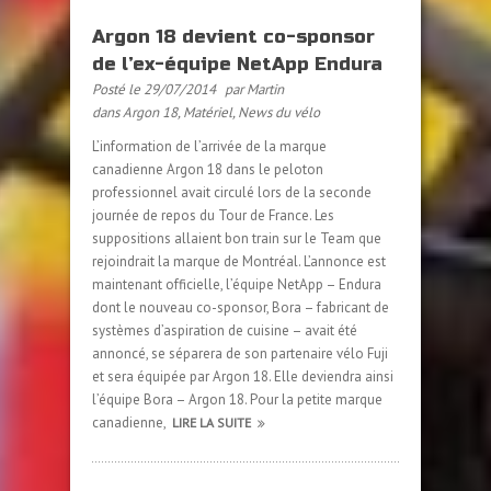
Argon 18 devient co-sponsor
de l’ex-équipe NetApp Endura
Posté le 29/07/2014
par Martin
dans
Argon 18
,
Matériel
,
News du vélo
L’information de l’arrivée de la marque
canadienne Argon 18 dans le peloton
professionnel avait circulé lors de la seconde
journée de repos du Tour de France. Les
suppositions allaient bon train sur le Team que
rejoindrait la marque de Montréal. L’annonce est
maintenant officielle, l’équipe NetApp – Endura
dont le nouveau co-sponsor, Bora – fabricant de
systèmes d’aspiration de cuisine – avait été
annoncé, se séparera de son partenaire vélo Fuji
et sera équipée par Argon 18. Elle deviendra ainsi
l’équipe Bora – Argon 18. Pour la petite marque
canadienne,
LIRE LA SUITE