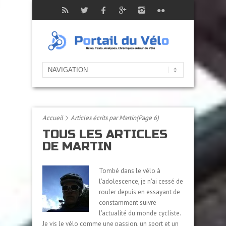
Accueil
Articles écrits par Martin
(Page 6)
TOUS LES ARTICLES
DE MARTIN
Tombé dans le vélo à
l'adolescence, je n'ai cessé de
rouler depuis en essayant de
constamment suivre
l'actualité du monde cycliste.
Je vis le vélo comme une passion, un sport et un