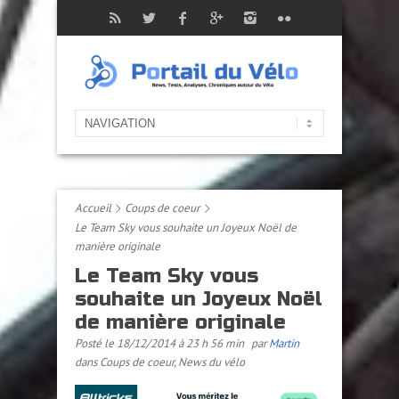
Accueil
Coups de coeur
Le Team Sky vous souhaite un Joyeux Noël de
manière originale
Le Team Sky vous
souhaite un Joyeux Noël
de manière originale
Posté le 18/12/2014 à 23 h 56 min
par
Martin
dans
Coups de coeur
,
News du vélo