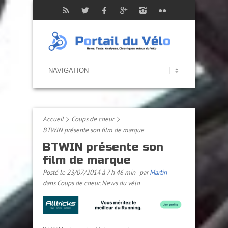
Accueil
Coups de coeur
BTWIN présente son film de marque
BTWIN présente son
film de marque
Posté le 23/07/2014 à 7 h 46 min
par
Martin
dans
Coups de coeur
,
News du vélo