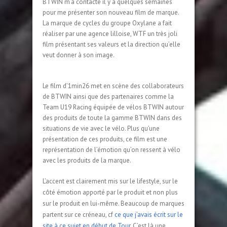
BTWIN m’a contacté il y a quelques semaines
pour me présenter son nouveau film de marque.
La marque de cycles du groupe Oxylane a fait
réaliser par une agence lilloise, WTF un très joli
film présentant ses valeurs et la direction qu’elle
veut donner à son image.
Le film d’1min26 met en scène des collaborateurs
de BTWIN ainsi que des partenaires comme la
Team U19 Racing équipée de vélos BTWIN autour
des produits de toute la gamme BTWIN dans des
situations de vie avec le vélo. Plus qu’une
présentation de ces produits, ce film est une
représentation de l’émotion qu’on ressent à vélo
avec les produits de la marque.
L
’accent est clairement mis sur le lifestyle, sur le
côté émotion apporté par le produit et non plus
sur le produit en lui-même. Beaucoup de marques
partent sur ce créneau, cf
ce que j’avais écrit sur le
site à ce sujet en début de Tour
.
C’est là une