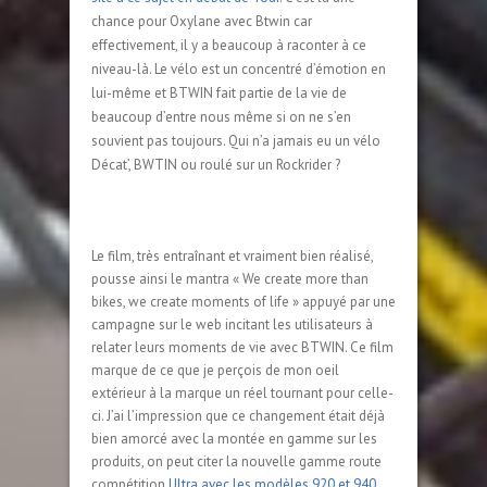
chance pour Oxylane avec Btwin car
effectivement, il y a beaucoup à raconter à ce
niveau-là. Le vélo est un concentré d’émotion en
lui-même et BTWIN fait partie de la vie de
beaucoup d’entre nous même si on ne s’en
souvient pas toujours. Qui n’a jamais eu un vélo
Décat’, BWTIN ou roulé sur un Rockrider ?
Le film, très entraînant et vraiment bien réalisé,
pousse ainsi le mantra « We create more than
bikes, we create moments of life » appuyé par une
campagne sur le web incitant les utilisateurs à
relater leurs moments de vie avec BTWIN. Ce film
marque de ce que je perçois de mon oeil
extérieur à la marque un réel tournant pour celle-
ci. J’ai l’impression que ce changement était déjà
bien amorcé avec la montée en gamme sur les
produits, on peut citer la nouvelle gamme route
compétition
Ultra avec les modèles 920 et 940