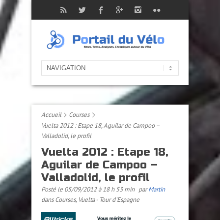
Accueil
Courses
Vuelta 2012 : Etape 18, Aguilar de Campoo –
Valladolid, le profil
Vuelta 2012 : Etape 18,
Aguilar de Campoo –
Valladolid, le profil
Posté le 05/09/2012 à 18 h 53 min
par
Martin
dans
Courses
,
Vuelta - Tour d'Espagne