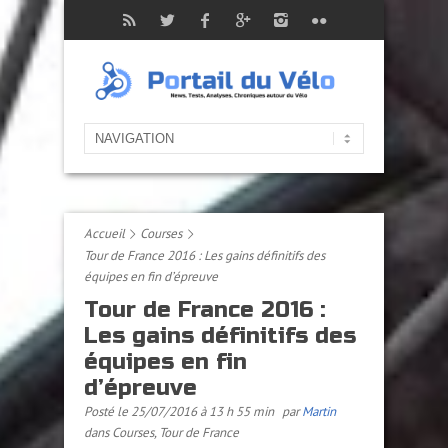
Accueil
Courses
Tour de France 2016 : Les gains définitifs des
équipes en fin d’épreuve
Tour de France 2016 :
Les gains définitifs des
équipes en fin
d’épreuve
Posté le 25/07/2016 à 13 h 55 min
par
Martin
dans
Courses
,
Tour de France