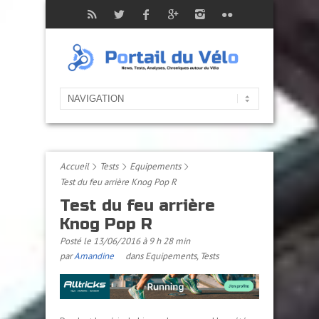
Accueil
Tests
Equipements
Test du feu arrière Knog Pop R
Test du feu arrière
Knog Pop R
Posté le 13/06/2016 à 9 h 28 min
par
Amandine
dans
Equipements
,
Tests