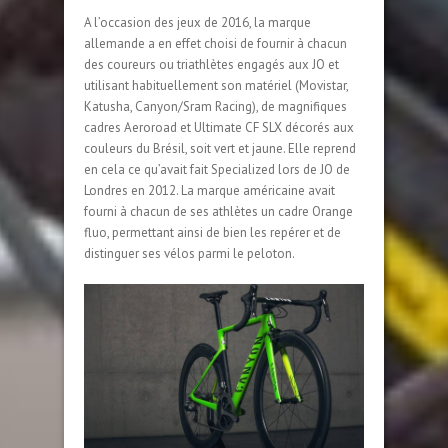
A l’occasion des jeux de 2016, la marque
allemande a en effet choisi de fournir à chacun
des coureurs ou triathlètes engagés aux JO et
utilisant habituellement son matériel (Movistar,
Katusha, Canyon/Sram Racing), de magnifiques
cadres Aeroroad et Ultimate CF SLX décorés aux
couleurs du Brésil, soit vert et jaune. Elle reprend
en cela ce qu’avait fait Specialized lors de JO de
Londres en 2012. La marque américaine avait
fourni à chacun de ses athlètes un cadre Orange
fluo, permettant ainsi de bien les repérer et de
distinguer ses vélos parmi le peloton.