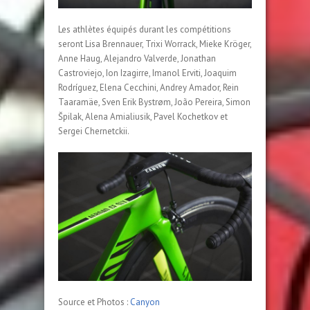
Les athlètes équipés durant les compétitions
seront Lisa Brennauer, Trixi Worrack, Mieke Kröger,
Anne Haug, Alejandro Valverde, Jonathan
Castroviejo, Ion Izagirre, Imanol Erviti, Joaquim
Rodríguez, Elena Cecchini, Andrey Amador, Rein
Taaramäe, Sven Erik Bystrøm, João Pereira, Simon
Špilak, Alena Amialiusik, Pavel Kochetkov et
Sergei Chernetckii.
Source et Photos :
Canyon