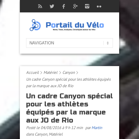
Accueil
Matériel
Canyon
Un cadre Canyon spécial pour les athlètes équipés
par la marque aux JO de Rio
Un cadre Canyon spécial
pour les athlètes
équipés par la marque
aux JO de Rio
Posté le 04/08/2016 à 9 h 12 min
par
Martin
dans
Canyon
,
Matériel