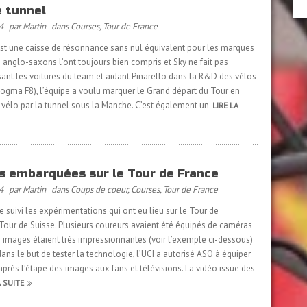
e tunnel
4
par Martin
dans
Courses
,
Tour de France
est une caisse de résonnance sans nul équivalent pour les marques
s anglo-saxons l’ont toujours bien compris et Sky ne fait pas
sant les voitures du team et aidant Pinarello dans la R&D des vélos
 Dogma F8), l’équipe a voulu marquer le Grand départ du Tour en
 vélo par la tunnel sous la Manche. C’est également un
LIRE LA
 embarquées sur le Tour de France
4
par Martin
dans
Coups de coeur
,
Courses
,
Tour de France
e suivi les expérimentations qui ont eu lieu sur le Tour de
e Tour de Suisse. Plusieurs coureurs avaient été équipés de caméras
s images étaient très impressionnantes (voir l’exemple ci-dessous)
ans le but de tester la technologie, l’UCI a autorisé ASO à équiper
après l’étape des images aux fans et télévisions. La vidéo issue des
A SUITE