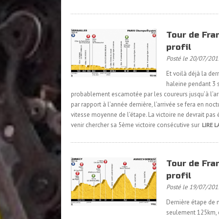
Tour de Fran
profil
Posté le 20/07/201
Et voilà déjà la de
haleine pendant 3 
probablement escamotée par les coureurs jusqu’à l’ar
par rapport à l’année dernière, l’arrivée se fera en no
vitesse moyenne de l’étape. La victoire ne devrait pas
venir chercher sa 5ème victoire consécutive sur
LIRE L
Tour de Fra
profil
Posté le 19/07/201
Dernière étape de m
seulement 125km, e