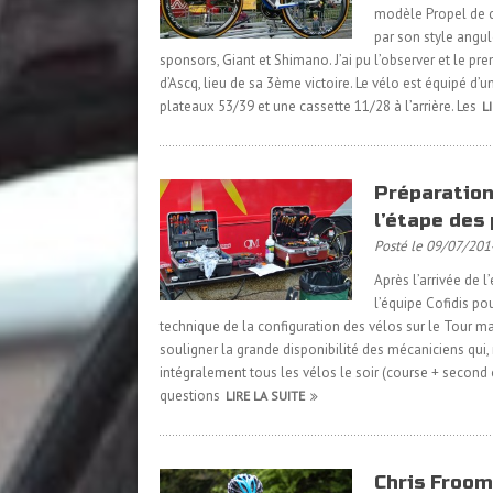
modèle Propel de ch
par son style angule
sponsors, Giant et Shimano. J’ai pu l’observer et le pre
d’Ascq, lieu de sa 3ème victoire. Le vélo est équipé d
plateaux 53/39 et une cassette 11/28 à l’arrière. Les
L
Préparation 
l’étape des
Posté le 09/07/201
Après l’arrivée de l
l’équipe Cofidis pou
technique de la configuration des vélos sur le Tour mai
souligner la grande disponibilité des mécaniciens qui, 
intégralement tous les vélos le soir (course + second
questions
LIRE LA SUITE
Chris Froom