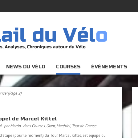
NEWS DU VÉLO
COURSES
ÉVÉNEMENTS
ance"
(Page 2)
opel de Marcel Kittel
4
par Martin
dans
Courses
,
Giant
,
Matériel
,
Tour de France
 d’étape (pour le moment) du Tour, Marcel Kittel, est équipé du