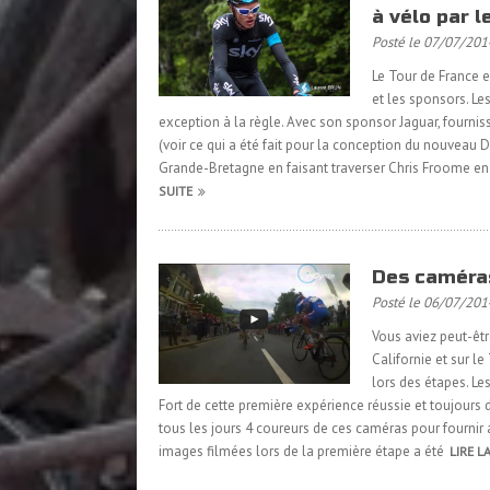
à vélo par l
Posté le 07/07/201
Le Tour de France 
et les sponsors. Le
exception à la règle. Avec son sponsor Jaguar, fournis
(voir ce qui a été fait pour la conception du nouveau
Grande-Bretagne en faisant traverser Chris Froome en
SUITE
Des caméras
Posté le 06/07/201
Vous aviez peut-êtr
Californie et sur l
lors des étapes. Le
Fort de cette première expérience réussie et toujours d
tous les jours 4 coureurs de ces caméras pour fournir 
images filmées lors de la première étape a été
LIRE L