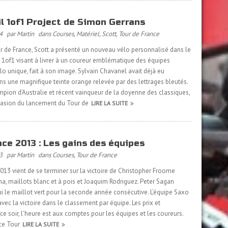
il 1of1 Project de Simon Gerrans
4
par Martin
dans
Courses
,
Matériel
,
Scott
,
Tour de France
r de France, Scott a présenté un nouveau vélo personnalisé dans le
 1of1 visant à livrer à un coureur emblématique des équipes
o unique, fait à son image. Sylvain Chavanel avait déjà eu
ns une magnifique teinte orange relevée par des lettrages bleutés.
ampion d’Australie et récent vainqueur de la doyenne des classiques,
casion du lancement du Tour de
LIRE LA SUITE
nce 2013 : Les gains des équipes
3
par Martin
dans
Courses
,
Tour de France
013 vient de se terminer sur la victoire de Christopher Froome
a, maillots blanc et à pois et Joaquim Rodriguez. Peter Sagan
i le maillot vert pour la seconde année consécutive. L’équipe Saxo
ec la victoire dans le classement par équipe. Les prix et
 soir, l’heure est aux comptes pour les équipes et les coureurs.
ce Tour
LIRE LA SUITE