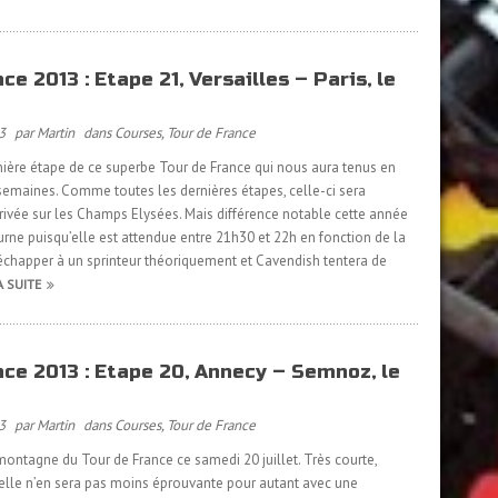
ce 2013 : Etape 21, Versailles – Paris, le
3
par Martin
dans
Courses
,
Tour de France
rnière étape de ce superbe Tour de France qui nous aura tenus en
semaines. Comme toutes les dernières étapes, celle-ci sera
rivée sur les Champs Elysées. Mais différence notable cette année
cturne puisqu’elle est attendue entre 21h30 et 22h en fonction de la
 échapper à un sprinteur théoriquement et Cavendish tentera de
A SUITE
nce 2013 : Etape 20, Annecy – Semnoz, le
3
par Martin
dans
Courses
,
Tour de France
ontagne du Tour de France ce samedi 20 juillet. Très courte,
lle n’en sera pas moins éprouvante pour autant avec une