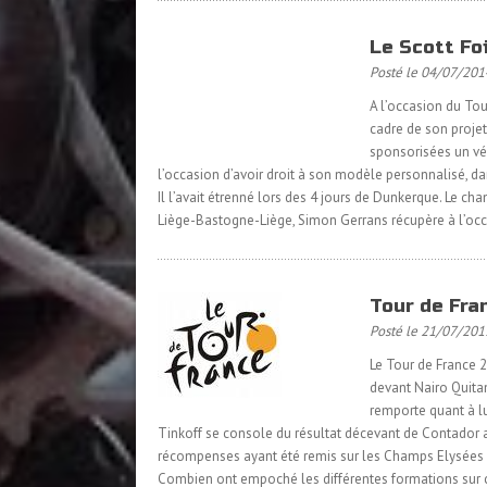
Le Scott Fo
Posté le 04/07/201
A l’occasion du Tou
cadre de son projet
sponsorisées un vél
l’occasion d’avoir droit à son modèle personnalisé, da
Il l’avait étrenné lors des 4 jours de Dunkerque. Le ch
Liège-Bastogne-Liège, Simon Gerrans récupère à l’oc
Tour de Fra
Posté le 21/07/201
Le Tour de France 2
devant Nairo Quitan
remporte quant à lu
Tinkoff se console du résultat décevant de Contador av
récompenses ayant été remis sur les Champs Elysées ce
Combien ont empoché les différentes formations sur 