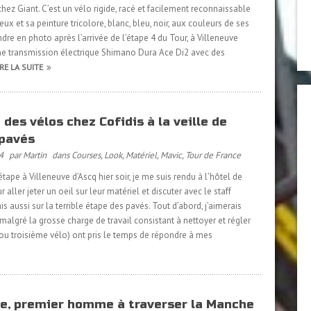
ez Giant. C’est un vélo rigide, racé et facilement reconnaissable
ux et sa peinture tricolore, blanc, bleu, noir, aux couleurs de ses
ndre en photo après l’arrivée de l’étape 4 du Tour, à Villeneuve
’une transmission électrique Shimano Dura Ace Di2 avec des
IRE LA SUITE
des vélos chez Cofidis à la veille de
 pavés
4
par Martin
dans
Courses
,
Look
,
Matériel
,
Mavic
,
Tour de France
’étape à Villeneuve d’Ascq hier soir, je me suis rendu à l’hôtel de
r aller jeter un oeil sur leur matériel et discuter avec le staff
s aussi sur la terrible étape des pavés. Tout d’abord, j’aimerais
malgré la grosse charge de travail consistant à nettoyer et régler
 ou troisième vélo) ont pris le temps de répondre à mes
e, premier homme à traverser la Manche