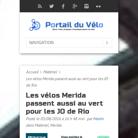
Accueil
Matériel
Les vélos Merida passent aussi au vert pour les JO
de Rio
Les vélos Merida
passent aussi au vert
pour les JO de Rio
Posté le 05/08/2016 à 16 h 48 min
par
Martin
dans
Matériel
,
Merida