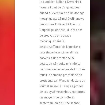
le quotidien italien « L’Avvenire »
nous fait part de d’inquiétudes
quand à l’éventualité d ‘un dopage
mécanique;Le 19 mai Cyclingnews
questionne l’officiel UCI Enrico
Carpani qui déclare : »Il n’ y a pas
de preuves d un dopage
mécanique dans le
peloton. »Toutefois il précise »
l’uci étudie le système afin de
parvenir à une méthode de
détection ».En voila une info.La
commission technique de l ‘ UCI se
réunit la semaine prochaine.Son
président Jean Wauthier déclare au
journal suisse Le Temps à propos
de ces systèmes: »Nous explorons
les moyens de contrôle. En
septembre on a eu une séance.