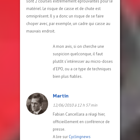
sont 2 courses extrêmement éprouvantes pour le
matériel. Le risque de casse et de chute est
omniprésent. Il y a donc un risque de se faire
choper avec, par exemple, un cadre qui casse au
mauvais endroit.
A mon avis, si on cherche une
suspicion quelconque, il faut
plutôt s’intéresser au micro-doses
d’EPO, ou a ce type de techniques
bien plus fiables.
Martin
12/06/2010 à 12 h 57 min
Fabian Cancellara a réagi hier,
officieillement en conférence de
presse.
A lire sur
Cyclingnews