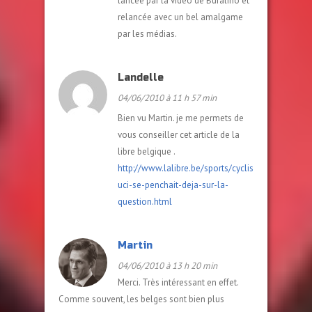
lancée par la vidéo de Bufalino et
relancée avec un bel amalgame
par les médias.
Landelle
04/06/2010 à 11 h 57 min
Bien vu Martin. je me permets de
vous conseiller cet article de la
libre belgique .
http://www.lalibre.be/sports/cyclisme/article/58
uci-se-penchait-deja-sur-la-
question.html
Martin
04/06/2010 à 13 h 20 min
Merci. Très intéressant en effet.
Comme souvent, les belges sont bien plus