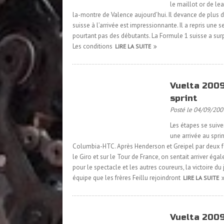
le maillot or de le
la-montre de Valence aujourd’hui. Il devance de plus d
suisse à l’arrivée est impressionnante. Il a repris une
pourtant pas des débutants. La Formule 1 suisse a surp
Les conditions
LIRE LA SUITE
Vuelta 2009
sprint
Posté le 04/09/200
Les étapes se suive
une arrivée au spri
Columbia-HTC. Après Henderson et Greipel par deux fois
le Giro et sur le Tour de France, on sentait arriver é
pour le spectacle et les autres coureurs, la victoire d
équipe que les frères Feillu rejoindront
LIRE LA SUITE
Vuelta 2009