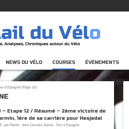
NEWS DU VÉLO
COURSES
ÉVÉNEMENTS
Tour d’Espagne"
(Page 16)
NE
 – Etape 12 / Résumé – 2ème victoire de
armin, 1ère de sa carrière pour Hesjedal
9
par Martin
dans
Courses
,
Vuelta - Tour d'Espagne