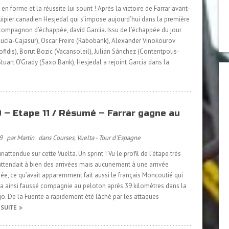
en forme et la réussite lui sourit ! Après la victoire de Farrar avant-
quipier canadien Hesjedal qui s’impose aujourd’hui dans la première
ompagnon d’échappée, david Garcia. Issu de l’échappée du jour
cía-Cajasur), Oscar Freire (Rabobank), Alexander Vinokourov
ofidis), Borut Bozic (Vacansoleil), Julián Sánchez (Contentpolis-
uart O’Grady (Saxo Bank), Hesjedal a rejoint Garcia dans la
 – Etape 11 / Résumé – Farrar gagne au
9
par Martin
dans
Courses
,
Vuelta - Tour d'Espagne
nattendue sur cette Vuelta. Un sprint ! Vu le profil de l’étape très
ttendait à bien des arrivées mais aucunement à une arrivée
ée, ce qu’avait apparemment fait aussi le français Moncoutié qui
 Il a ainsi faussé compagnie au peloton après 39 kilomètres dans la
ejo. De la Fuente a rapidement été lâché par les attaques
 SUITE