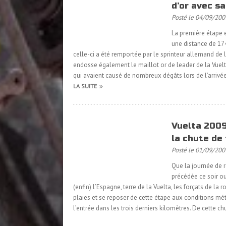
d’or avec s
Posté le 04/09/200
La première étape e
une distance de 174
celle-ci a été remportée par le sprinteur allemand de l
endosse également le maillot or de leader de la Vuelta 
qui avaient causé de nombreux dégâts lors de l’arrivée 
LA SUITE
Vuelta 2009
la chute de 
Posté le 01/09/200
Que la journée de r
précédée ce soir ou
(enfin) l’Espagne, terre de la Vuelta, les forçats de la
plaies et se reposer de cette étape aux conditions mét
l’entrée dans les trois derniers kilomètres. De cette c