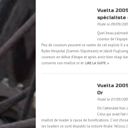
Vuelta 2009
spécialiste
Posté le 09/09/200
Quel beau palmarès 
coureur de l’équip
Peu de coureurs peuvent se vanter de cet exploit. Il a
Ryder Hesjedal (Garmin-Slipstream) et Jakob Fuglsang
coureurs en début d’étape et après avoir bien réagi da
conserve son maillot or et
LIRE LA SUITE
Vuelta 2009
Or
Posté le 07/09/200
On l’attendait hier,
Celui qui avait fait
maillot de leader à cause de bonifications. C’est chose 
les leaders se sont disputés la victoire finale. Veloso