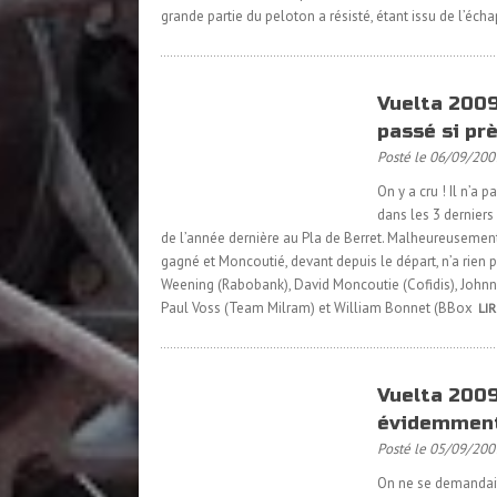
grande partie du peloton a résisté, étant issu de l’échap
Vuelta 2009
passé si prè
Posté le 06/09/200
On y a cru ! Il n’a
dans les 3 derniers 
de l’année dernière au Pla de Berret. Malheureusement 
gagné et Moncoutié, devant depuis le départ, n’a rien 
Weening (Rabobank), David Moncoutie (Cofidis), Johnn
Paul Voss (Team Milram) et William Bonnet (BBox
LIR
Vuelta 2009
évidemmen
Posté le 05/09/200
On ne se demandait p