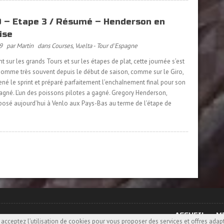
 – Etape 3 / Résumé – Henderson en
ise
9
par Martin
dans
Courses
,
Vuelta - Tour d'Espagne
sur les grands Tours et sur les étapes de plat, cette journée s’est
 Comme très souvent depuis le début de saison, comme sur le Giro,
é le sprint et préparé parfaitement l’enchaînement final pour son
s gagné. L’un des poissons pilotes a gagné. Gregory Henderson,
osé aujourd’hui à Venlo aux Pays-Bas au terme de l’étape de
ACCUEIL
M
 acceptez l’utilisation de cookies pour vous proposer des services et offres adapt