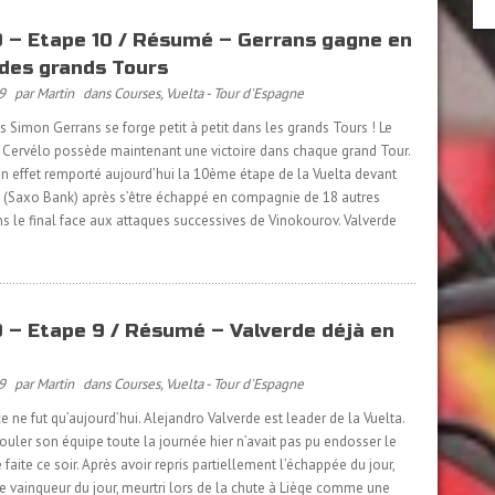
 – Etape 10 / Résumé – Gerrans gagne en
 des grands Tours
9
par Martin
dans
Courses
,
Vuelta - Tour d'Espagne
Simon Gerrans se forge petit à petit dans les grands Tours ! Le
e Cervélo possède maintenant une victoire dans chaque grand Tour.
 en effet remporté aujourd’hui la 10ème étape de la Vuelta devant
 (Saxo Bank) après s’être échappé en compagnie de 18 autres
ns le final face aux attaques successives de Vinokourov. Valverde
 – Etape 9 / Résumé – Valverde déjà en
9
par Martin
dans
Courses
,
Vuelta - Tour d'Espagne
 ce ne fut qu’aujourd’hui. Alejandro Valverde est leader de la Vuelta.
 rouler son équipe toute la journée hier n’avait pas pu endosser le
faite ce soir. Après avoir repris partiellement l’échappée du jour,
, le vainqueur du jour, meurtri lors de la chute à Liège comme une