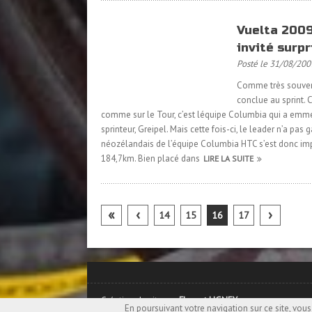
Vuelta 2009
invité surpr
Posté le 31/08/200
Comme très souvent 
conclue au sprint.
comme sur le Tour, c’est léquipe Columbia qui a emmen
sprinteur, Greipel. Mais cette fois-ci, le leader n’a pa
néozélandais de l’équipe Columbia HTC s’est donc imp
184,7km. Bien placé dans
LIRE LA SUITE
«
‹
›
14
15
16
17
Création du site par
Florent LIGNEY
En poursuivant votre navigation sur ce site, vous