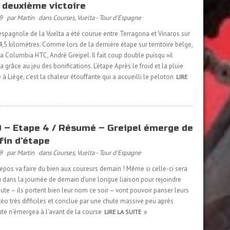
a deuxième victoire
9
par Martin
dans
Courses
,
Vuelta - Tour d'Espagne
spagnole de la Vuelta a été courue entre Terragona et Vinaros sur
,5 kilomètres. Comme lors de la dernière étape sur territoire belge,
a Columbia HTC, André Greipel. Il fait coup double puisqu »il
grâce au jeu des bonifications. L’étape Après le froid et la pluie
à Liège, c’est la chaleur étouffante qui a accueilli le peloton
LIRE
 – Etape 4 / Résumé – Greipel émerge de
fin d’étape
9
par Martin
dans
Courses
,
Vuelta - Tour d'Espagne
epos va faire du bien aux coureurs demain ! Même si celle-ci sera
 dans la journée de demain d’une longue liaison pour rejoindre
 route – ils portent bien leur nom ce soir – vont pouvoir panser leurs
éo très difficiles et conclue par une chute massive peu après
hute n’émergea à l’avant de la course
LIRE LA SUITE