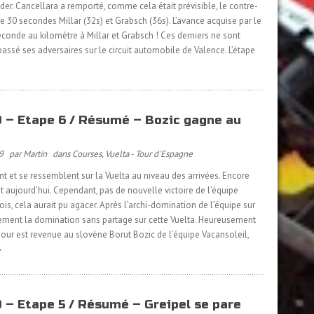
ader. Cancellara a remporté, comme cela était prévisible, le contre-
e 30 secondes Millar (32s) et Grabsch (36s). L’avance acquise par le
 seconde au kilomètre à Millar et Grabsch ! Ces derniers ne sont
assé ses adversaires sur le circuit automobile de Valence. L’étape
 – Etape 6 / Résumé – Bozic gagne au
9
par Martin
dans
Courses
,
Vuelta - Tour d'Espagne
nt et se ressemblent sur la Vuelta au niveau des arrivées. Encore
nt aujourd’hui. Cependant, pas de nouvelle victoire de l’équipe
, cela aurait pu agacer. Après l’archi-domination de l’équipe sur
galement la domination sans partage sur cette Vuelta. Heureusement
u jour est revenue au slovène Borut Bozic de l’équipe Vacansoleil,
 – Etape 5 / Résumé – Greipel se pare