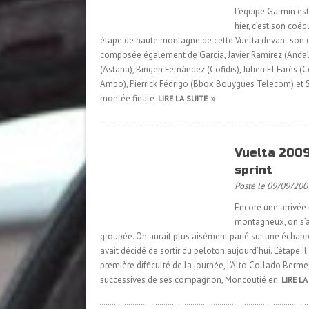
L’équipe Garmin est 
hier, c’est son coé
étape de haute montagne de cette Vuelta devant son c
composée également de Garcia, Javier Ramírez (Andalu
(Astana), Bingen Fernández (Cofidis), Julien El Farès (C
Ampo), Pierrick Fédrigo (Bbox Bouygues Telecom) et St
montée finale
LIRE LA SUITE
Vuelta 2009
sprint
Posté le 09/09/200
Encore une arrivée i
montagneux, on s’a
groupée. On aurait plus aisément parié sur une échapp
avait décidé de sortir du peloton aujourd’hui. L’étape
première difficulté de la journée, l’Alto Collado Berm
successives de ses compagnon, Moncoutié en
LIRE LA