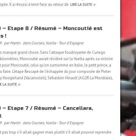
pée. Il a résussi à tenir face au retour de
LIRE LA SUITE
 – Etape 8 / Résumé – Moncoutié est
s !
9
par Martin
dans
Courses
,
Vuelta - Tour d'Espagne
 pas manqué grand chose. Sans l’attaque foudroyante de Cunego
kilomètres, Moncoutié aurait récidivé sur la Vuelta après sa victoire
pour Moncoutié, celui qu’on surnomme en Italie, le petit prince, a
pu faire. L’étape Rescapé de l’échappée du jour composée de Pieter
y Hoogerland (Vacansoleil), Sébastien Hinault (AG2R La Mondiale),
E LA SUITE
 – Etape 7 / Résumé – Cancellara,
t
9
par Martin
dans
Courses
,
Vuelta - Tour d'Espagne
as trop s’il allait gagner mais plutôt s’il allait pouvoir reprendre