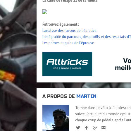
La carte de l’étape 21 de la Vuelta
Retrouvez également :
L’analyse des favoris de l’épreuve
L’intégralité du parcours, des profils et des résultats d
Les primes et gains de l’épreuve
A PROPOS DE
MARTIN
Tombé dans le vélo à l'adolescenc
suivre l'actualité du monde cyclis
chaque coup de pédale après l'aut