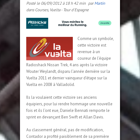
Posté le 06/09/2012 à 18 h 42 min
par
Martin
dans
Courses
,
Vuelta - Tour d'Espagne
Comme un symbole,
cette victoire est
revenue à un
coureur de l’équipe
Radioshack Nissan Trek, 4 ans après la victoire
Wouter Weylandt, disparu l’année dernière sur la
Vuelta 2011 et dernier vainqueur d’étape sur la
Vuelta en 2008 à Valladolid.
Ils la voulaient cette victoire ses anciens
équipiers, pour lui rendre hommage une nouvelle
fois et ils l’ont eue, Daniele Bennati remporte le
sprint en devançant Ben Swift et Allan Davis.
Au classement général, pas de modification,
Contador a profité paisiblement de sa première