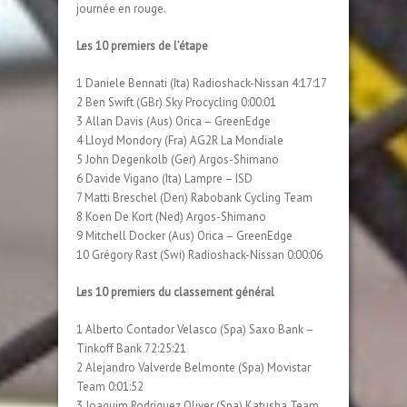
journée en rouge.
Les 10 premiers de l’étape
1 Daniele Bennati (Ita) Radioshack-Nissan 4:17:17
2 Ben Swift (GBr) Sky Procycling 0:00:01
3 Allan Davis (Aus) Orica – GreenEdge
4 Lloyd Mondory (Fra) AG2R La Mondiale
5 John Degenkolb (Ger) Argos-Shimano
6 Davide Vigano (Ita) Lampre – ISD
7 Matti Breschel (Den) Rabobank Cycling Team
8 Koen De Kort (Ned) Argos-Shimano
9 Mitchell Docker (Aus) Orica – GreenEdge
10 Grégory Rast (Swi) Radioshack-Nissan 0:00:06
Les 10 premiers du classement général
1 Alberto Contador Velasco (Spa) Saxo Bank –
Tinkoff Bank 72:25:21
2 Alejandro Valverde Belmonte (Spa) Movistar
Team 0:01:52
3 Joaquim Rodriguez Oliver (Spa) Katusha Team