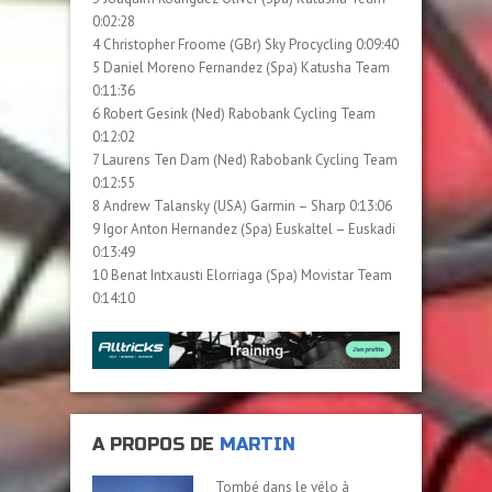
0:02:28
4 Christopher Froome (GBr) Sky Procycling 0:09:40
5 Daniel Moreno Fernandez (Spa) Katusha Team
0:11:36
6 Robert Gesink (Ned) Rabobank Cycling Team
0:12:02
7 Laurens Ten Dam (Ned) Rabobank Cycling Team
0:12:55
8 Andrew Talansky (USA) Garmin – Sharp 0:13:06
9 Igor Anton Hernandez (Spa) Euskaltel – Euskadi
0:13:49
10 Benat Intxausti Elorriaga (Spa) Movistar Team
0:14:10
A PROPOS DE
MARTIN
Tombé dans le vélo à