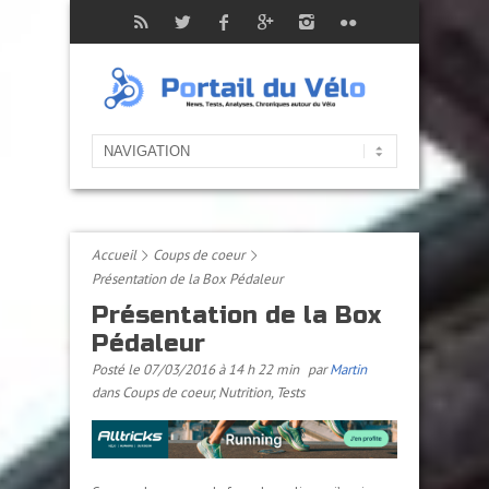
Accueil
Coups de coeur
Présentation de la Box Pédaleur
Présentation de la Box
Pédaleur
Posté le 07/03/2016 à 14 h 22 min
par
Martin
dans
Coups de coeur
,
Nutrition
,
Tests