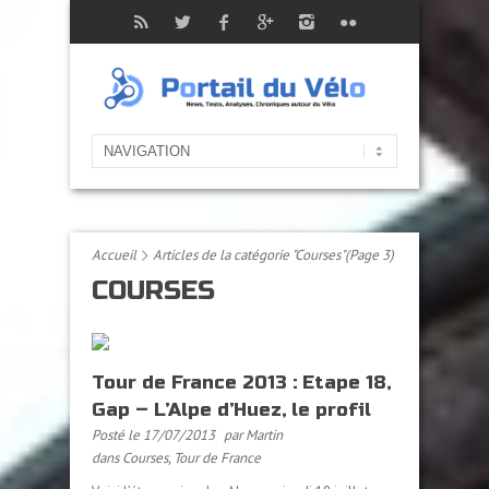
Accueil
Articles de la catégorie "Courses"
(Page 3)
COURSES
Tour de France 2013 : Etape 18,
Gap – L’Alpe d’Huez, le profil
Posté le 17/07/2013
par Martin
dans
Courses
,
Tour de France