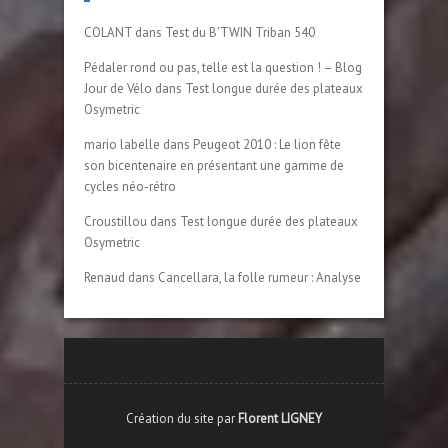
COLANT
dans
Test du B’TWIN Triban 540
Pédaler rond ou pas, telle est la question ! – Blog
Jour de Vélo
dans
Test longue durée des plateaux
Osymetric
mario labelle
dans
Peugeot 2010 : Le lion fête
son bicentenaire en présentant une gamme de
cycles néo-rétro
Croustillou
dans
Test longue durée des plateaux
Osymetric
Renaud
dans
Cancellara, la folle rumeur : Analyse
Création du site par
Florent LIGNEY