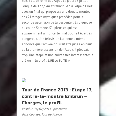
Voici l’étape reine des Alpes ce jeudi 18 juillet.
Longue de 172,5km et reliant Gap à l’Alpe d’Huez
avec un final qui proposera une double montée
des 21 virages mythiques précédée pour la
seconde ascension de la descente très piégeuse
du col de Sarenne. S’il pleut, ce qui est
apparemment annoncé, le final pourrait être très
dangereux. Une télévision italienne a même
annoncé que l’arrivée pourrait être jugée en haut
de la première ascension de l’Alpe s’il pleuvait
trop. Une étape et une arrivée très intéressantes à
prévoir… Le profil
LIRE LA SUITE
Tour de France 2013 : Etape 17,
contre-la-montre Embrun –
Chorges, le profil
Posté le 16/07/2013
par Martin
dans
Courses
,
Tour de France