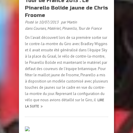
Tour de France 2013 : Le
Pinarello Bolide jaune de Chris
Froome
Posté le 10/07/2013
par Martin
dans
Courses
,
Matériel
,
Pinarello
,
Tour de France
On l’avait découvert lors de sa première sortie sur
le contre-la-montre du Giro avec Bradley Wiggins
et il avait ensuite été généralisé dans l’équipe Sky
à la place du Graal, le vélo de contre-la-montre,
le Pinarello Bolide est maintenant le matériel par
défaut des coureurs de l’équipe britannique. Pour
fêter le maillot jaune de Froome, Pinarello a mis
à disposition un modèle customisé avec plusieurs
touches de jaunes sur le cadre en vue du contre-
la-montre du jour. Reprenant la configuration du
vélo que nous avions détaillé sur le Giro, il
LIRE
LA SUITE